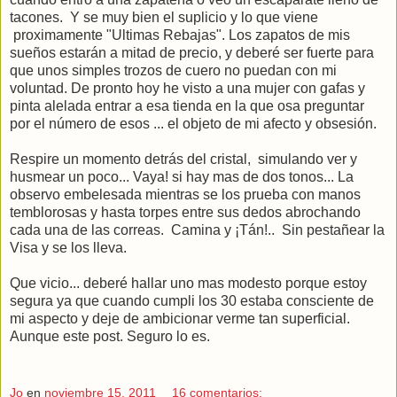
tacones. Y se muy bien el suplicio y lo que viene
proximamente "Ultimas Rebajas". Los zapatos de mis
sueños estarán a mitad de precio, y deberé ser fuerte para
que unos simples trozos de cuero no puedan con mi
voluntad. De pronto hoy he visto a una mujer con gafas y
pinta alelada entrar a esa tienda en la que osa preguntar
por el número de esos ... el objeto de mi afecto y obsesión.
Respire un momento detrás del cristal, simulando ver y
husmear un poco... Vaya! si hay mas de dos tonos... La
observo embelesada mientras se los prueba con manos
temblorosas y hasta torpes entre sus dedos abrochando
cada una de las correas. Camina y ¡Tán!.. Sin pestañear la
Visa y se los lleva.
Que vicio... deberé hallar uno mas modesto porque estoy
segura ya que cuando cumpli los 30 estaba consciente de
mi aspecto y deje de ambicionar verme tan superficial.
Aunque este post. Seguro lo es.
Jo
en
noviembre 15, 2011
16 comentarios: