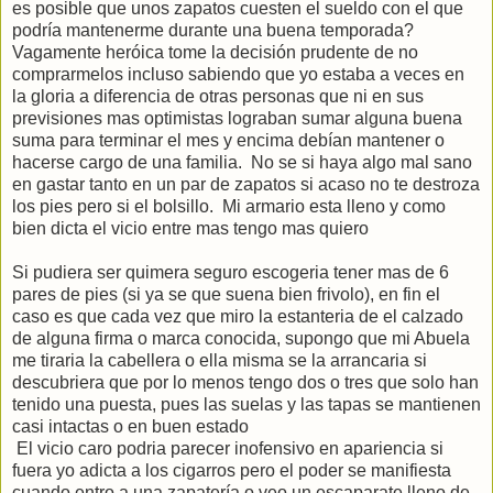
es posible que unos zapatos cuesten el sueldo con el que
podría mantenerme durante una buena temporada?
Vagamente heróica tome la decisión prudente de no
comprarmelos incluso sabiendo que yo estaba a veces en
la gloria a diferencia de otras personas que ni en sus
previsiones mas optimistas lograban sumar alguna buena
suma para terminar el mes y encima debían mantener o
hacerse cargo de una familia. No se si haya algo mal sano
en gastar tanto en un par de zapatos si acaso no te destroza
los pies pero si el bolsillo. Mi armario esta lleno y como
bien dicta el vicio entre mas tengo mas quiero
Si pudiera ser quimera seguro escogeria tener mas de 6
pares de pies (si ya se que suena bien frivolo), en fin el
caso es que cada vez que miro la estanteria de el calzado
de alguna firma o marca conocida, supongo que mi Abuela
me tiraria la cabellera o ella misma se la arrancaria si
descubriera que por lo menos tengo dos o tres que solo han
tenido una puesta, pues las suelas y las tapas se mantienen
casi intactas o en buen estado
El vicio caro podria parecer inofensivo en apariencia si
fuera yo adicta a los cigarros pero el poder se manifiesta
cuando entro a una zapatería o veo un escaparate lleno de