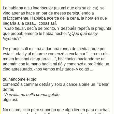
Le hablaba a su interlocutor (asumí que era su chica) se
vino apenas hace un par de meses persiguiendola
prácticamente. Hablaba acerca de la cena, la hora en que
llegaría a la casa… cosas así.
“
Ciao bella
”, decía de pronto. Y después repetía la pregunta
que probablemente le había hecho: “¿
Que qué estoy
leyendo
?”
De pronto salí me iba a dar una ronda de media tarde por
esta ciudad y al mirarme comenzó a exclamar “Il co-mu-nis-
mo en los anni cin-quan-ta…”, histriónico haciendome un
ademán con la mano hacía mi rió y comenzó a proferirle un
ciao apresurado, -nos vemos más tarde- y colgó ...
guiñándome el ojo
comenzó a caminar detrás y solo alcance a oirle un "Bella"
detrás
-
Vi invitiamo bella crema gelato
algo así.
No es prejuicio pero supongo que algo tienen para muchas