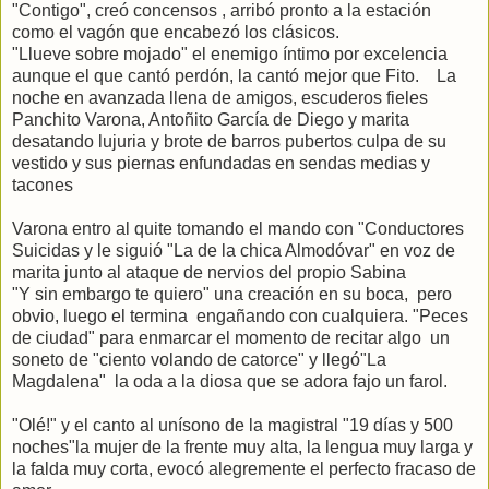
"Contigo", creó concensos , arribó pronto a la estación
como el vagón que encabezó los clásicos.
"Llueve sobre mojado" el enemigo íntimo por excelencia
aunque el que cantó perdón, la cantó mejor que Fito. La
noche en avanzada llena de amigos, escuderos fieles
Panchito Varona, Antoñito García de Diego y marita
desatando lujuria y brote de barros pubertos culpa de su
vestido y sus piernas enfundadas en sendas medias y
tacones
Varona entro al quite tomando el mando con "Conductores
Suicidas y le siguió "La de la chica Almodóvar" en voz de
marita junto al ataque de nervios del propio Sabina
"Y sin embargo te quiero" una creación en su boca, pero
obvio, luego el termina engañando con cualquiera. "Peces
de ciudad" para enmarcar el momento de recitar algo un
soneto de "ciento volando de catorce" y llegó"La
Magdalena" la oda a la diosa que se adora fajo un farol.
"Olé!" y el canto al unísono de la magistral "19 días y 500
noches"la mujer de la frente muy alta, la lengua muy larga y
la falda muy corta, evocó alegremente el perfecto fracaso de