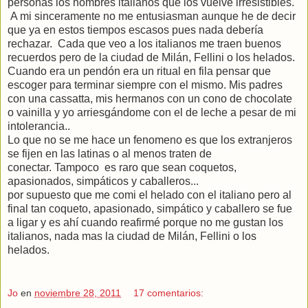
personas los hombres italianos que los vuelve irresistibles.
A mi sinceramente no me entusiasman aunque he de decir
que ya en estos tiempos escasos pues nada debería
rechazar. Cada que veo a los italianos me traen buenos
recuerdos pero de la ciudad de Milán, Fellini o los helados.
Cuando era un pendón era un ritual en fila pensar que
escoger para terminar siempre con el mismo. Mis padres
con una cassatta, mis hermanos con un cono de chocolate
o vainilla y yo arriesgándome con el de leche a pesar de mi
intolerancia..
Lo que no se me hace un fenomeno es que los extranjeros
se fijen en las latinas o al menos traten de
conectar. Tampoco es raro que sean coquetos,
apasionados, simpáticos y caballeros...
por supuesto que me comi el helado con el italiano pero al
final tan coqueto, apasionado, simpático y caballero se fue
a ligar y es ahí cuando reafirmé porque no me gustan los
italianos, nada mas la ciudad de Milán, Fellini o los
helados.
Jo
en
noviembre 28, 2011
17 comentarios: